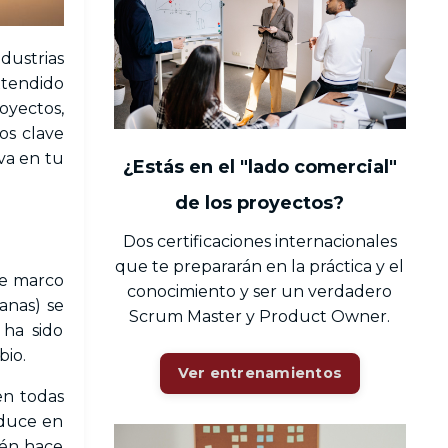
dustrias
xtendido
oyectos,
os clave
va en tu
¿Estás en el "lado comercial"
de los proyectos?
Dos certificaciones internacionales
que te prepararán en la práctica y el
ste marco
conocimiento y ser un verdadero
anas) se
Scrum Master y Product Owner.
 ha sido
bio.
Ver entrenamientos
nen todas
aduce en
ién hace