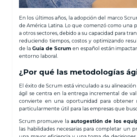
En los últimos años, la adopción del marco Scru
de América Latina. Lo que comenzó como una pr
a otros sectores, debido a su capacidad para tra
reduciendo tiempos, costos y optimizando resu
de la
Guía de Scrum
en español están impactan
entorno laboral.
¿Por qué las metodologías ág
El éxito de Scrum está vinculado a su alineación 
ágil se centra en la entrega incremental de val
convierte en una oportunidad para obtener r
particularmente útil para las empresas que bus
Scrum promueve la
autogestión de los equi
las habilidades necesarias para completar un p
una mayor eficiencia y una toma de decisiones