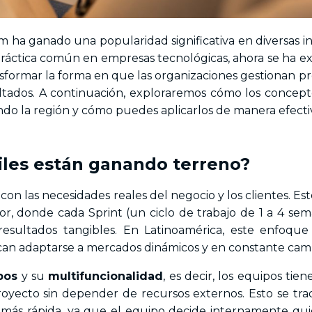
m ha ganado una popularidad significativa en diversas in
áctica común en empresas tecnológicas, ahora se ha e
nsformar la forma en que las organizaciones gestionan pr
ltados. A continuación, exploraremos cómo los concept
do la región y cómo puedes aplicarlos de manera efecti
iles están ganando terreno?
con las necesidades reales del negocio y los clientes. E
or, donde cada Sprint (un ciclo de trabajo de 1 a 4 sem
esultados tangibles. En Latinoamérica, este enfoque
can adaptarse a mercados dinámicos y en constante cam
pos
y su
multifuncionalidad
, es decir, los equipos tie
royecto sin depender de recursos externos. Esto se tr
 más rápida, ya que el equipo decide internamente qu