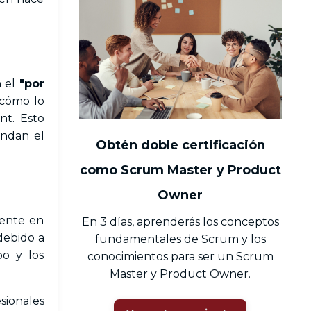
n el
"por
cómo lo
nt. Esto
endan el
Obtén doble certificación
como Scrum Master y Product
Owner
mente en
En 3 días, aprenderás los conceptos
debido a
fundamentales de Scrum y los
po y los
conocimientos para ser un Scrum
Master y Product Owner.
ionales