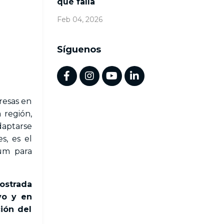
qué falla
Feb 04, 2026
Síguenos
resas en
 región,
daptarse
s, es el
rum para
ostrada
vo y en
ión del