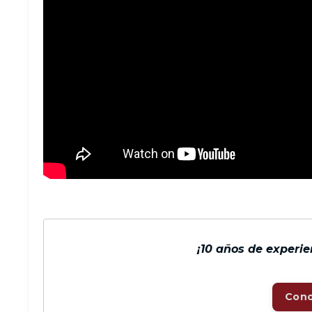
¡10 años de experi
Cono