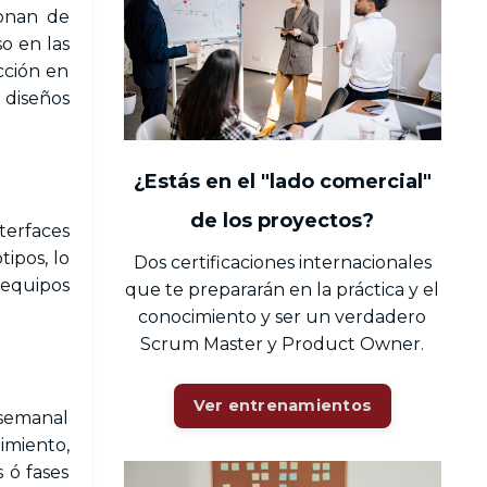
ionan de
o en las
cción en
 diseños
¿Estás en el "lado comercial"
de los proyectos?
terfaces
ipos, lo
Dos certificaciones internacionales
 equipos
que te prepararán en la práctica y el
conocimiento y ser un verdadero
Scrum Master y Product Owner.
Ver entrenamientos
 semanal
imiento,
 ó fases