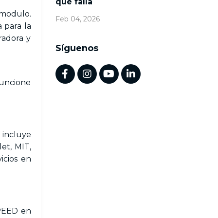
qué falla
 modulo.
Feb 04, 2026
 para la
radora y
Síguenos
funcione
 incluye
et, MIT,
icios en
SPEED en