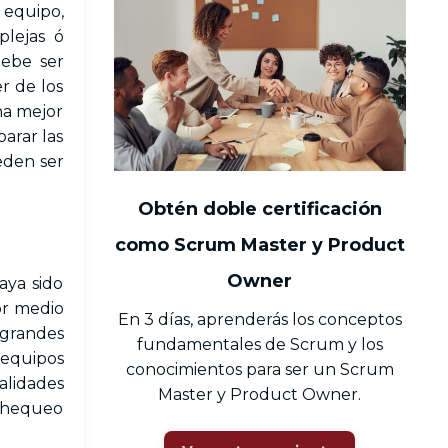
 equipo,
plejas ó
Debe ser
r de los
na mejor
arar las
eden ser
Obtén doble certificación
como Scrum Master y Product
Owner
aya sido
or medio
En 3 días, aprenderás los conceptos
 grandes
fundamentales de Scrum y los
 equipos
conocimientos para ser un Scrum
alidades
Master y Product Owner.
 chequeo